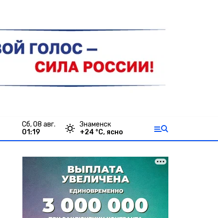
сб, 08 авг.
Знаменск
01:19
+
24
°С,
ясно