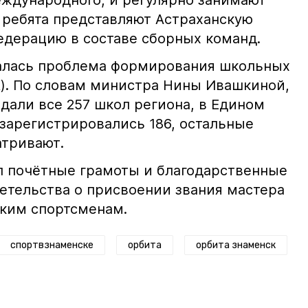
еждународного, и регулярно занимают
 ребята представляют Астраханскую
едерацию в составе сборных команд.
далась проблема формирования школьных
). По словам министра Нины Ивашкиной,
одали все 257 школ региона, в Едином
зарегистрировались 186, остальные
атривают.
л почётные грамоты и благодарственные
етельства о присвоении звания мастера
ским спортсменам.
спортвзнаменске
орбита
орбита знаменск