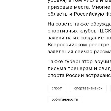
уровня, в том числе и м
призовые места. Многие
область и Российскую Ф
На совете также обсуж
спортивных клубов (ШСК
заявки на их создание п
Всероссийском реестре 
заявления сейчас рассм
Также губернатор вручи
письма тренерам и свид
спорта России астрахан
спорт
спортвзнаменск
орбитановости