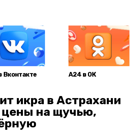
в Вконтакте
А24 в ОК
ит икра в Астрахани
: цены на щучью,
чёрную