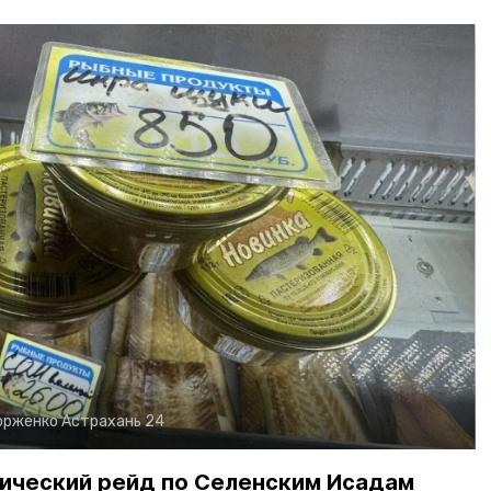
орженко
Астрахань 24
ический рейд по Селенским Исадам