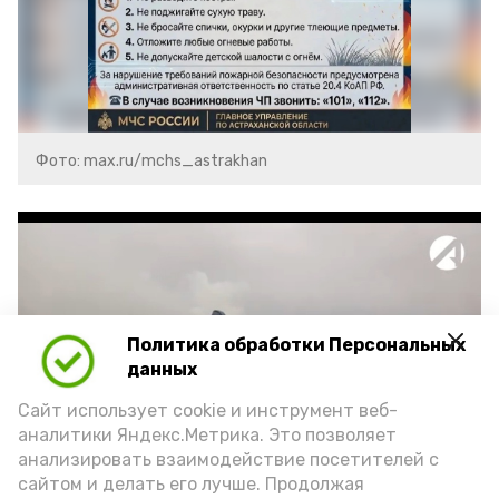
Фото: max.ru/mchs_astrakhan
Политика обработки Персональных
Play
данных
Video
Сайт использует cookie и инструмент веб-
аналитики Яндекс.Метрика. Это позволяет
анализировать взаимодействие посетителей с
сайтом и делать его лучше. Продолжая
Видео: Астрахань 24