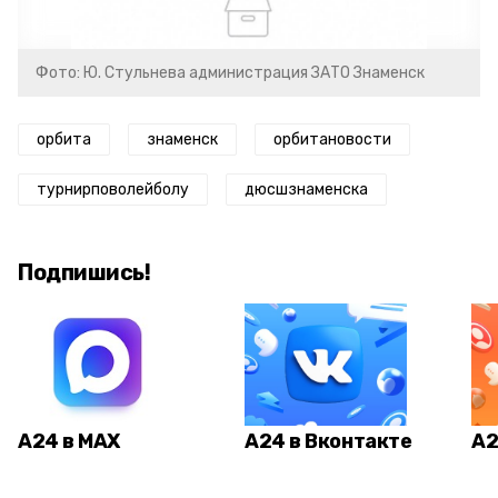
Фото: Ю. Стульнева администрация ЗАТО Знаменск
орбита
знаменск
орбитановости
турнирповолейболу
дюсшзнаменска
Подпишись!
А24 в MAX
А24 в Вконтакте
А2