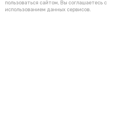
пользоваться сайтом, Вы соглашаетесь с
использованием данных сервисов.
пожарная безопасность
пожарная опасность
Подпишись!
А24 в MAX
А24 в Вконтакте
А2
В Знаменске проходят
мероприятия, посвященные