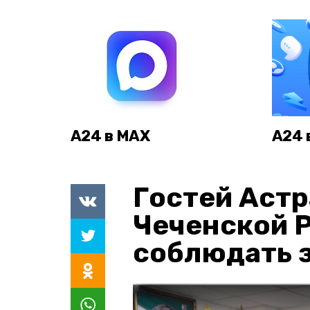
А24 в MAX
А24 
Гостей Астр
Чеченской 
соблюдать з