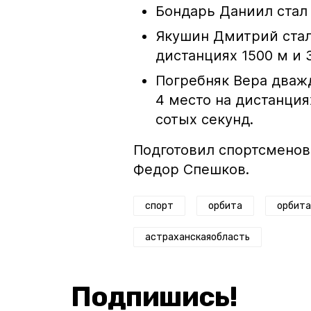
Бондарь Даниил стал
Якушин Дмитрий ста
дистанциях 1500 м и 
Погребняк Вера дважд
4 место на дистанция
сотых секунд.
Подготовил спортсменов
Федор Спешков.
спорт
орбита
орбит
астраханскаяобласть
Подпишись!