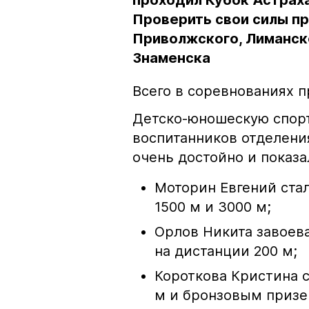
проходил Кубок Астраха
Проверить свои силы пр
Приволжского, Лиманско
Знаменска
Всего в соревнованиях п
Детско-юношескую спор
воспитанников отделения
очень достойно и показ
Моторин Евгений ста
1500 м и 3000 м;
Орлов Никита завоева
на дистанции 200 м;
Короткова Кристина 
м и бронзовым призе