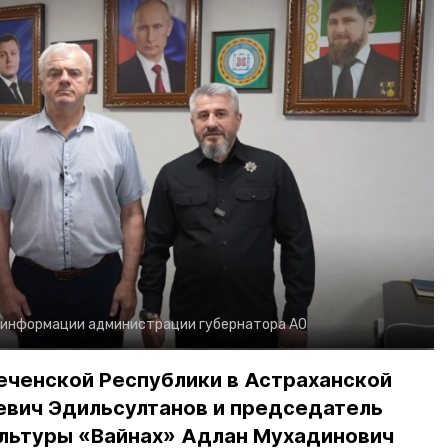
 информации администрации губернатора АО
еченской Республики в Астраханской
евич Эдильсултанов и председатель
льтуры «Вайнах» Адлан Мухадинович