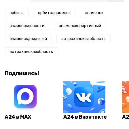
орбита
орбитазнаменск
знаменск
знаменскновости
знаменскспортивный
знаменскдлядетей
астраханская область
астраханскаяобласть
Подпишись!
А24 в MAX
А24 в Вконтакте
А2