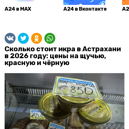
А24 в MAX
А24 в Вконтакте
А2
Сколько стоит икра в Астрахани
в 2026 году: цены на щучью,
красную и чёрную