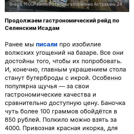
Вчера, 11:00
Разное
Фото:
Ольга Корженко
Астрахань 24
Продолжаем гастрономический рейд по
Селенским Исадам
Ранее мы
писали
про изобилие
волжских угощений на базаре. Все они
достойны того, чтобы их попробовать.
И, конечно, главным украшением стола
станут бутерброды с икрой. Особенно
популярна щучья — за свои
гастрономические качества и
сравнительно доступную цену. Баночка
чуть более 100 граммов обойдётся в
850 рублей. Полкило можно взять за
4000. Привозная красная икорка, для