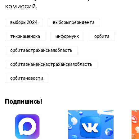
комиссий.
выборы2024
выборыпрезидента
тикзнаменска
информуик
орбита
орбитаастраханскаяобласть
орбитазнаменскастраханскаяобласть
орбитановости
Подпишись!