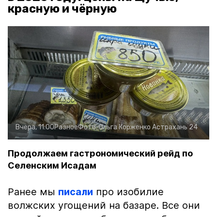
красную и чёрную
Вчера, 11:00
Разное
Фото:
Ольга Корженко
Астрахань 24
Продолжаем гастрономический рейд по
Селенским Исадам
Ранее мы
писали
про изобилие
волжских угощений на базаре. Все они