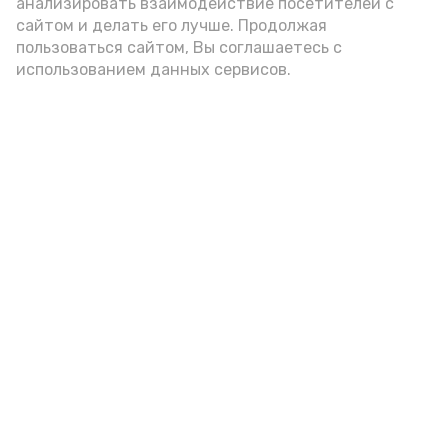
анализировать взаимодействие посетителей с
подаётся: лучше выбирать
сайтом и делать его лучше. Продолжая
цельнозерновой, с мукой грубого
пользоваться сайтом, Вы соглашаетесь с
использованием данных сервисов.
помола. Есть икру следует в первой
половине дня. Кстати, полезнее для
здоровья сопроводить такой бутерброд
сочными овощами, свежей зеленью и
отварным яйцом.