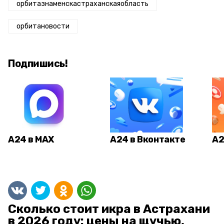
орбитазнаменскастраханскаяобласть
орбитановости
Подпишись!
А24 в MAX
А24 в Вконтакте
А2
Сколько стоит икра в Астрахани
в 2026 году: цены на щучью,