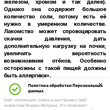
железом, хромом и так далее).
Однако она содержит большое
количество соли, потому есть её
нужно в умеренном количестве.
Лакомство может спровоцировать
скачки давления, дать
дополнительную нагрузку на почки,
увеличить вероятность
возникновения отёков. Особенно
осторожны с такой пищей должны
быть аллергики».
Политика обработки Персональных
Для взрослого человека безопасной
данных
порцией икры считается 30-50 граммов
(2-3 ложки). При этом следует обратить
Сайт использует cookie и инструмент веб-
аналитики Яндекс.Метрика. Это позволяет
внимание на хлеб, с которым она