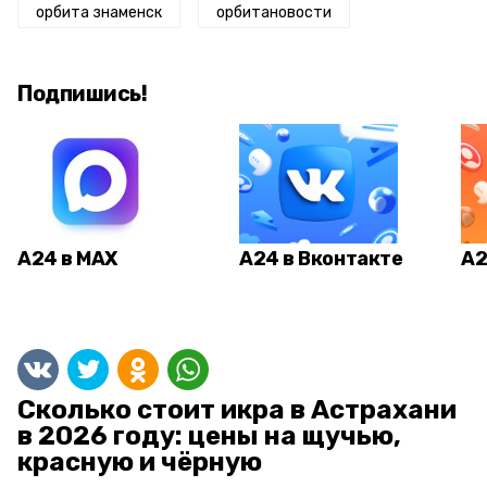
орбита знаменск
орбитановости
Подпишись!
А24 в MAX
А24 в Вконтакте
А2
Сколько стоит икра в Астрахани
в 2026 году: цены на щучью,
красную и чёрную