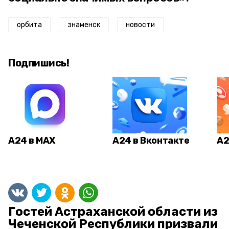
орбита
знаменск
новости
Подпишись!
А24 в MAX
А24 в Вконтакте
А2
Гостей Астраханской области из
Чеченской Республики призвали