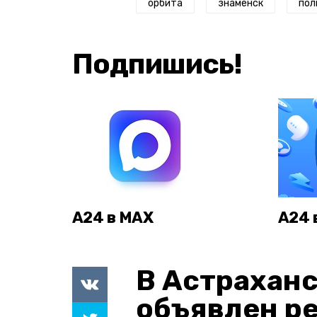
орбита
знаменск
пол
Подпишись!
А24 в MAX
А24 
В Астраханс
объявлен р