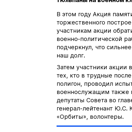
тюльпаны на военном 
В этом году Акция памят
торжественного построе
участникам акции обрат
военно-политической раб
подчеркнул, что сильнее
наш долг.
Затем участники акции 
тех, кто в трудные посл
полигон, проводил испыт
военнослужащим также 
депутаты Совета во глав
генерал-лейтенант Ю.С.
«Орбиты», волонтеры.