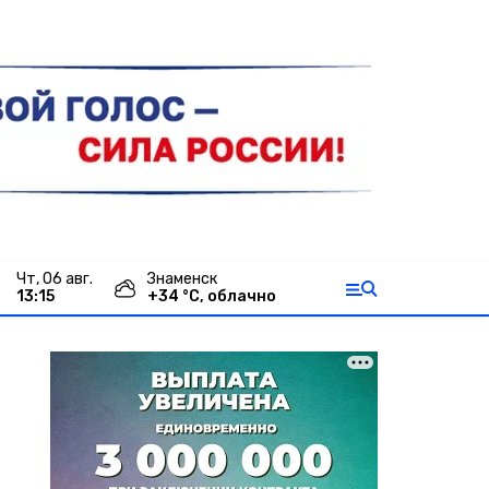
чт, 06 авг.
Знаменск
13:15
+
34
°С,
облачно