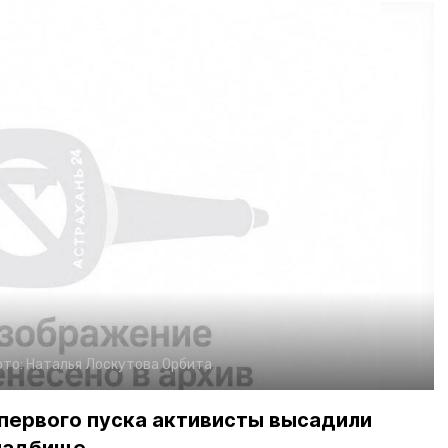
ото:
Наталья Лоскутова
Орбита
первого пуска активисты высадили