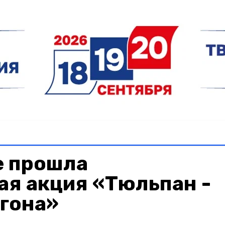
е прошла
ая акция «Тюльпан -
игона»