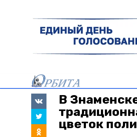
В Знаменск
традиционн
цветок пол