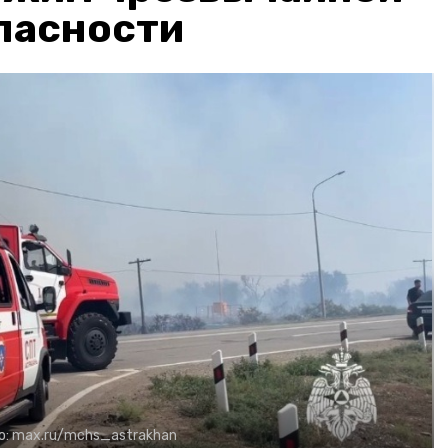
пасности
о:
max.ru/mchs_astrakhan