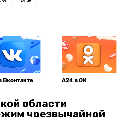
игон
4гцмп
в Вконтакте
А24 в ОК
кой области
ежим чрезвычайной