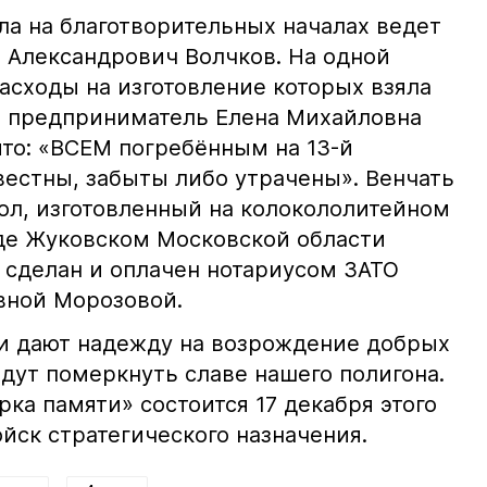
а на благотворительных началах ведет
Александрович Волчков. На одной
расходы на изготовление которых взяла
й предприниматель Елена Михайловна
ито: «ВСЕМ погребённым на 13-й
вестны, забыты либо утрачены». Венчать
кол, изготовленный на колокололитейном
де Жуковском Московской области
л сделан и оплачен нотариусом ЗАТО
вной Морозовой.
 и дают надежду на возрождение добрых
дут померкнуть славе нашего полигона.
ка памяти» состоится 17 декабря этого
ойск стратегического назначения.