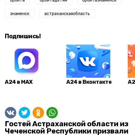
орбита
орбитадетям
орбитазнаменск
знаменск
астраханскаяобласть
Подпишись!
А24 в MAX
А24 в Вконтакте
А2
Гостей Астраханской области из
Чеченской Республики призвали