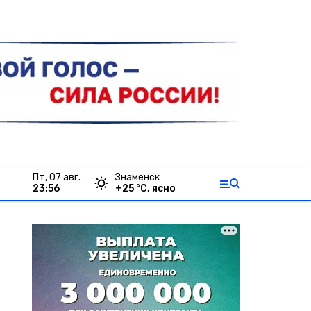
пт, 07 авг.
Знаменск
23:56
+
25
°С,
ясно