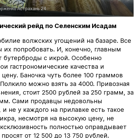
орженко
Астрахань 24
ический рейд по Селенским Исадам
билие волжских угощений на базаре. Все
ы их попробовать. И, конечно, главным
т бутерброды с икрой. Особенно
вои гастрономические качества и
цену. Баночка чуть более 100 граммов
 Полкило можно взять за 4000. Привозная
нения, стоит 2500 рублей за 250 грамм, за
амм. Сами продавцы недовольны
и не у каждого на прилавке есть такое
 икра, несмотря на высокую цену, не
 эксклюзивность полностью оправдывает
просят от 12 500 до 13 750 рублей.