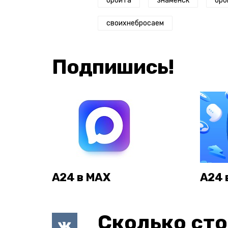
орбита
знаменск
орб
своихнебросаем
Подпишись!
А24 в MAX
А24 
Сколько сто