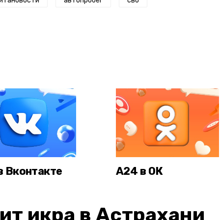
итановости
автопробег
сво
в Вконтакте
А24 в ОК
ит икра в Астрахани