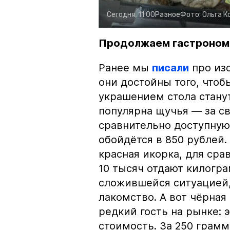
Сегодня, 11:00
Разное
Фото:
Ольга К
Продолжаем гастроном
Ранее мы
писали
про изо
они достойны того, чтоб
украшением стола стану
популярна щучья — за с
сравнительно доступную 
обойдётся в 850 рублей.
красная икорка, для срав
10 тысяч отдают килогр
сложившейся ситуацией, 
лакомство. А вот чёрная
редкий гость на рынке:
стоимость. За 250 грамм 