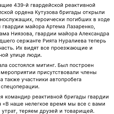
ащие 439-й гвардейской реактивной
ской ордена Кутузова бригады открыли
ннослужащих, героически погибших в ходе
 гвардии майора Артема Лазаренко,
тама Ниязова, гвардии майора Александра
дшего сержанте Рията Нуралиева теперь
часть. Их видят все проезжающие и
ной улице люди.
ала состоялся митинг. Был построен
а мероприятии присутствовали члены
а также участники автопробега
 спецоперации.
я командир реактивной бригады гвардии
н «В наше нелегкое время мы все с вами
 утрат, теряем друзей и товарищей.