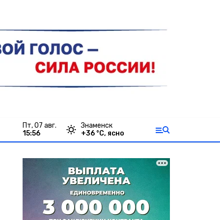
пт, 07 авг.
Знаменск
15:56
+
36
°С,
ясно