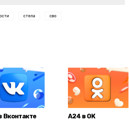
ости
стела
сво
в Вконтакте
А24 в ОК