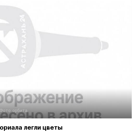
Фото:
орбита
ориала легли цветы