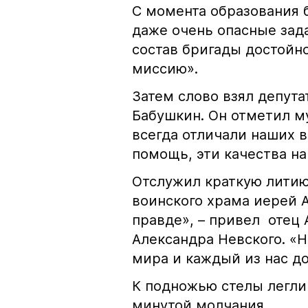
С момента образования 
даже очень опасные зад
состав бригады достойн
миссию».
Затем слово взял депут
Бабушкин. Он отметил м
всегда отличали наших в
помощь, эти качества н
Отслужил краткую литию
воинского храма иерей А
правде», – привел отец 
Александра Невского. «
мира и каждый из нас д
К подножью стелы легли
минутой молчания.