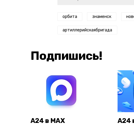
орбита
знаменск
нов
артиллерийскаябригада
Подпишись!
А24 в MAX
А24 