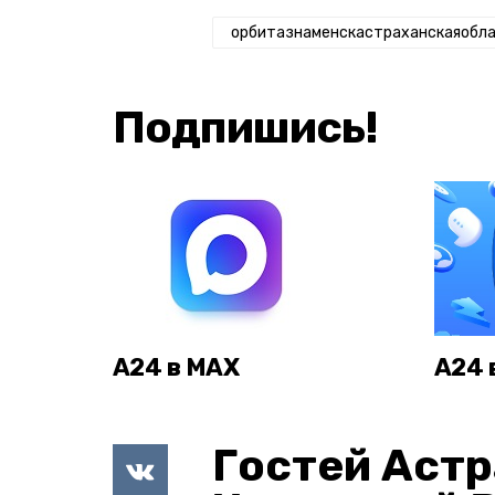
орбитазнаменскастраханскаяобл
Подпишись!
А24 в MAX
А24 
Гостей Астр