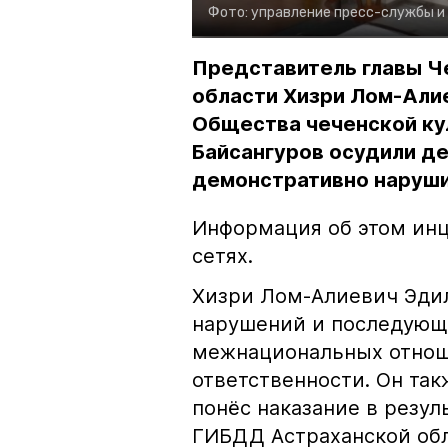
Фото:
управление пресс-службы и
Представитель главы Ч
области Хизри Лом-Али
Общества чеченской ку
Байсангуров осудили де
демонстративно наруши
Информация об этом инц
сетях.
Хизри Лом-Алиевич Эдил
нарушений и последующе
межнациональных отноше
ответственности. Он та
понёс наказание в резу
ГИБДД Астраханской обл