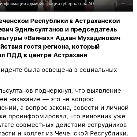
 информации администрации губернатора АО
еченской Республики в Астраханской
евич Эдильсултанов и председатель
льтуры «Вайнах» Адлан Мухадинович
йствия гостя региона, который
л ПДД в центре Астрахани
иденте была освещена в социальных
ьсултанов подчеркнул, что выявление
е наказание — это не вопрос
ний, а вопрос закона, совести и личной
кже проинформировал, что виновник уже
льтате совместных действий сотрудников
асти и коллег из Чеченской Республики.