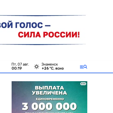
пт, 07 авг.
Знаменск
00:19
+
26
°С,
ясно