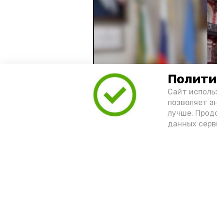
Полити
Сайт исполь
позволяет а
лучше. Прод
данных серв
Видео: управление пресс-службы 
год единства народов
зако