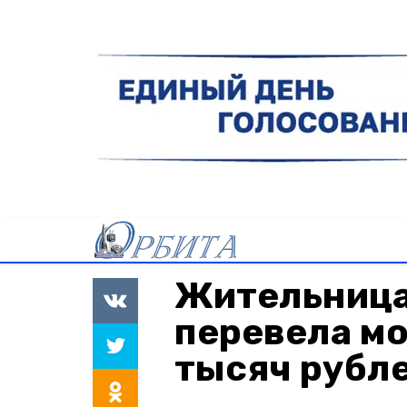
Жительница
перевела м
тысяч рубл