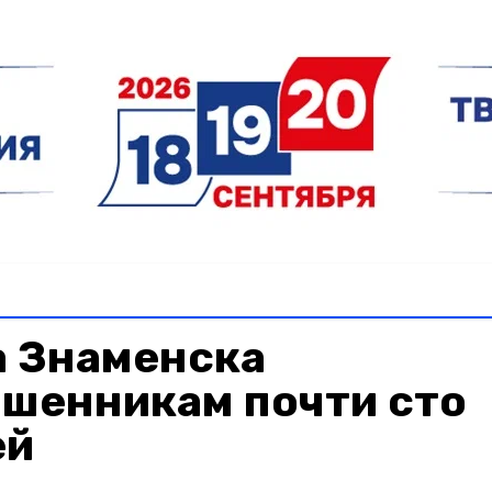
 Знаменска
ошенникам почти сто
ей