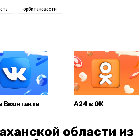
асть
орбитановости
в Вконтакте
А24 в ОК
аханской области из