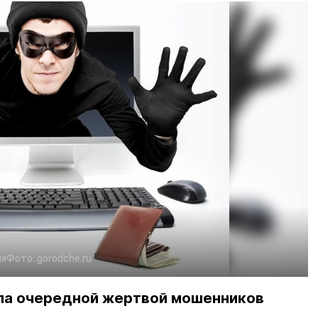
ия
Фото:
gorodche.ru
ла очередной жертвой мошенников