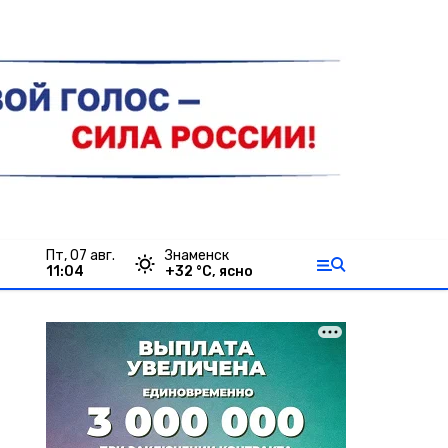
пт, 07 авг.
Знаменск
11:04
+
32
°С,
ясно