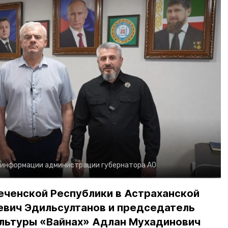
 информации администрации губернатора АО
еченской Республики в Астраханской
евич Эдильсултанов и председатель
льтуры «Вайнах» Адлан Мухадинович