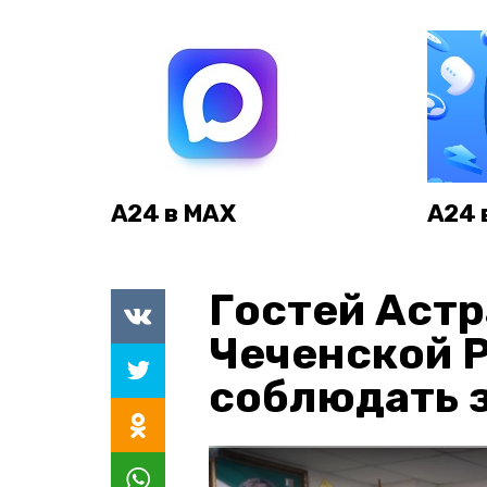
А24 в MAX
А24 
Гостей Астр
Чеченской 
соблюдать з