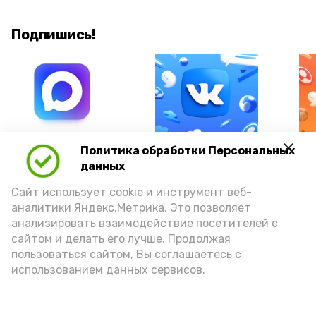
Подпишись!
А24 в MAX
А24 в Вконтакте
А2
Политика обработки Персональных
данных
Сайт использует cookie и инструмент веб-
аналитики Яндекс.Метрика. Это позволяет
анализировать взаимодействие посетителей с
Астраханцам предложили
сайтом и делать его лучше. Продолжая
уРЫБнуться при виде воблы
пользоваться сайтом, Вы соглашаетесь с
использованием данных сервисов.