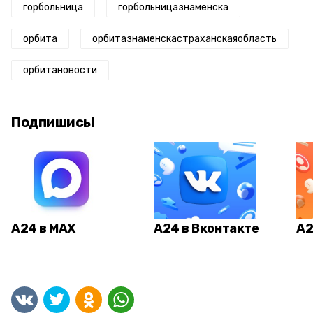
горбольница
горбольницазнаменска
орбита
орбитазнаменскастраханскаяобласть
орбитановости
Подпишись!
А24 в MAX
А24 в Вконтакте
А2