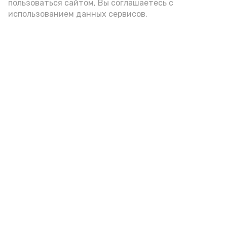
пользоваться сайтом, Вы соглашаетесь с
использованием данных сервисов.
Подпишись!
А24 в MAX
А24 в Вконтакте
А2
В Знаменске проходят
мероприятия, посвященные
арбузу