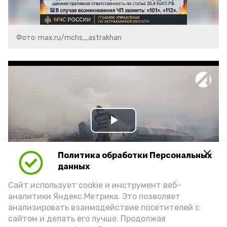
Фото: max.ru/mchs_astrakhan
Play
Video
Политика обработки Персональных
данных
Сайт использует cookie и инструмент веб-
Видео: Астрахань 24
аналитики Яндекс.Метрика. Это позволяет
анализировать взаимодействие посетителей с
сайтом и делать его лучше. Продолжая
пожарная безопасность
пожарная опасность