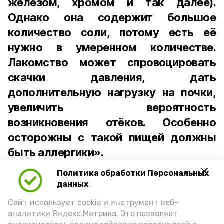
железом, хромом и так далее).
Однако она содержит большое
количество соли, потому есть её
нужно в умеренном количестве.
Лакомство может спровоцировать
скачки давления, дать
дополнительную нагрузку на почки,
увеличить вероятность
возникновения отёков. Особенно
осторожны с такой пищей должны
быть аллергики».
Политика обработки Персональных
Для взрослого человека безопасной
данных
порцией икры считается 30-50 граммов
(2-3 ложки). При этом следует обратить
Сайт использует cookie и инструмент веб-
аналитики Яндекс.Метрика. Это позволяет
внимание на хлеб, с которым она