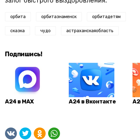
залог быстрого выздоровления.
орбита
орбитазнаменск
орбитадетям
сказка
чудо
астраханскаяобласть
Подпишись!
А24 в MAX
А24 в Вконтакте
А2