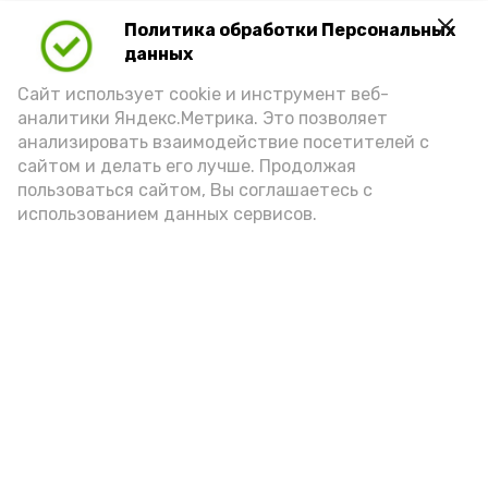
Политика обработки Персональных
Для взрослого человека безопасной
данных
порцией икры считается 30-50 граммов
(2-3 ложки). При этом следует обратить
Сайт использует cookie и инструмент веб-
аналитики Яндекс.Метрика. Это позволяет
внимание на хлеб, с которым она
анализировать взаимодействие посетителей с
подаётся: лучше выбирать
сайтом и делать его лучше. Продолжая
цельнозерновой, с мукой грубого
пользоваться сайтом, Вы соглашаетесь с
использованием данных сервисов.
помола. Есть икру следует в первой
половине дня. Кстати, полезнее для
здоровья сопроводить такой бутерброд
сочными овощами, свежей зеленью и
отварным яйцом.