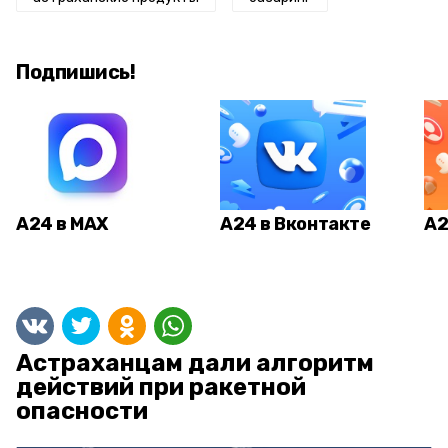
Подпишись!
А24 в MAX
А24 в Вконтакте
А2
Астраханцам дали алгоритм
действий при ракетной
опасности