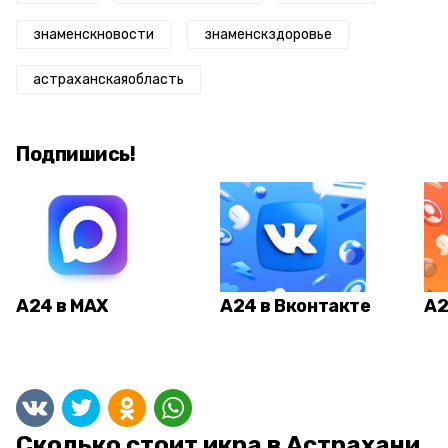
знаменскновости
знаменскздоровье
астраханскаяобласть
Подпишись!
А24 в MAX
А24 в Вконтакте
А2
Сколько стоит икра в Астрахани