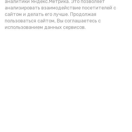
аналитики Яндекс.Метрика. Это позволяет
анализировать взаимодействие посетителей с
А24 в MAX
А24 в Вконтакте
А2
сайтом и делать его лучше. Продолжая
пользоваться сайтом, Вы соглашаетесь с
использованием данных сервисов.
Гостей Астраханской области из
Чеченской Республики призвали
соблюдать закон и порядок
Вчера, 16:15
Общество