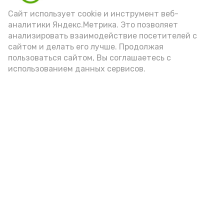
порцией икры считается 30-50 граммов
(2-3 ложки). При этом следует обратить
Сайт использует cookie и инструмент веб-
аналитики Яндекс.Метрика. Это позволяет
внимание на хлеб, с которым она
анализировать взаимодействие посетителей с
подаётся: лучше выбирать
сайтом и делать его лучше. Продолжая
цельнозерновой, с мукой грубого
пользоваться сайтом, Вы соглашаетесь с
использованием данных сервисов.
помола. Есть икру следует в первой
половине дня. Кстати, полезнее для
здоровья сопроводить такой бутерброд
сочными овощами, свежей зеленью и
отварным яйцом.