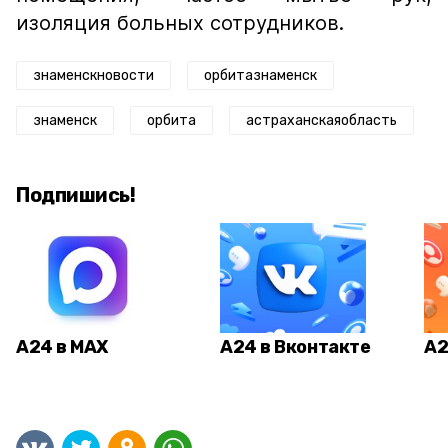
изоляция больных сотрудников.
знаменскновости
орбитазнаменск
знаменск
орбита
астраханскаяобласть
Подпишись!
А24 в MAX
А24 в Вконтакте
А2