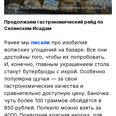
Вчера, 11:00
Разное
Фото:
Ольга Корженко
Астрахань 24
Продолжаем гастрономический рейд по
Селенским Исадам
Ранее мы
писали
про изобилие
волжских угощений на базаре. Все они
достойны того, чтобы их попробовать.
И, конечно, главным украшением стола
станут бутерброды с икрой. Особенно
популярна щучья — за свои
гастрономические качества и
сравнительно доступную цену. Баночка
чуть более 100 граммов обойдётся в
850 рублей. Полкило можно взять за
4000. Привозная красная икорка, для