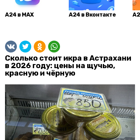
А24 в MAX
А24 в Вконтакте
А2
Сколько стоит икра в Астрахани
в 2026 году: цены на щучью,
красную и чёрную