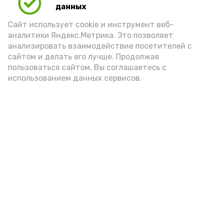
данных
порцией икры считается 30-50 граммов
(2-3 ложки). При этом следует обратить
Сайт использует cookie и инструмент веб-
аналитики Яндекс.Метрика. Это позволяет
внимание на хлеб, с которым она
анализировать взаимодействие посетителей с
подаётся: лучше выбирать
сайтом и делать его лучше. Продолжая
цельнозерновой, с мукой грубого
пользоваться сайтом, Вы соглашаетесь с
использованием данных сервисов.
помола. Есть икру следует в первой
половине дня. Кстати, полезнее для
здоровья сопроводить такой бутерброд
сочными овощами, свежей зеленью и
отварным яйцом.