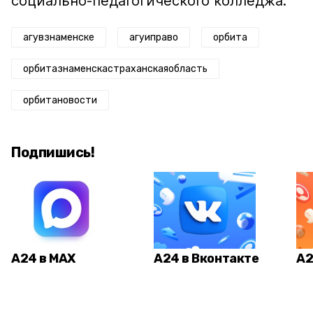
социально-педагогического колледжа.
агувзнаменске
агуиправо
орбита
орбитазнаменскастраханскаяобласть
орбитановости
Подпишись!
А24 в MAX
А24 в Вконтакте
А2