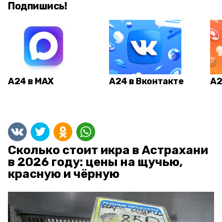
Подпишись!
А24 в MAX
А24 в Вконтакте
А2
Сколько стоит икра в Астрахани
в 2026 году: цены на щучью,
красную и чёрную