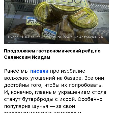
Вчера, 11:00
Разное
Фото:
Ольга Корженко
Астрахань 24
Продолжаем гастрономический рейд по
Селенским Исадам
Ранее мы
писали
про изобилие
волжских угощений на базаре. Все они
достойны того, чтобы их попробовать.
И, конечно, главным украшением стола
станут бутерброды с икрой. Особенно
популярна щучья — за свои