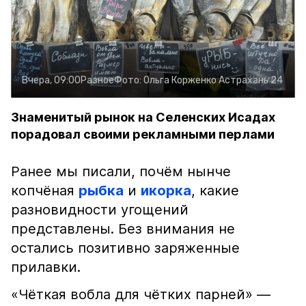
Вчера, 09:00
Разное
Фото:
Ольга Корженко
Астрахань 24
Знаменитый рынок на Селенских Исадах
порадовал своими рекламными перлами
Ранее мы писали, почём нынче
копчёная
рыбка
и
икорка
, какие
разновидности угощений
представлены. Без внимания не
остались позитивно заряженные
прилавки.
«Чёткая вобла для чётких парней» —