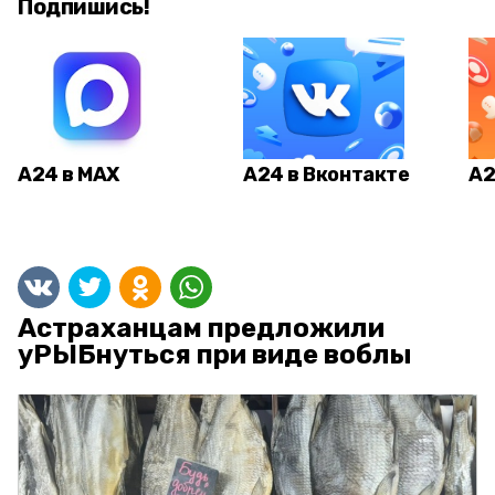
Подпишись!
А24 в MAX
А24 в Вконтакте
А2
Астраханцам предложили
уРЫБнуться при виде воблы