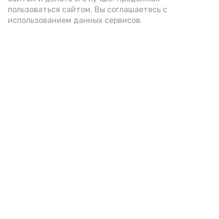
пользоваться сайтом, Вы соглашаетесь с
использованием данных сервисов.
Фото: Ольга Корженко Астрахань 24
Как объяснили продавцы, воблу берут
охотно: уж больно хороша на вкус. К
тому же её удобно транспортировать,
она долго не портится. А это
немаловажно: рыбка, особенно с такими
бодрыми «аффирмациями», станет
лакомым презентом даже для далеко