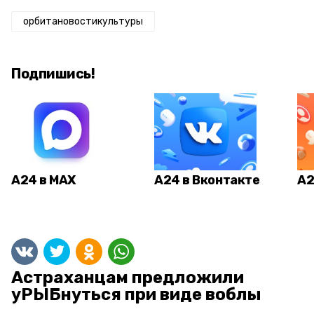
орбитановостикультуры
Подпишись!
А24 в MAX
А24 в Вконтакте
А2
Астраханцам предложили
уРЫБнуться при виде воблы