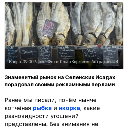
Вчера, 09:00
Разное
Фото:
Ольга Корженко
Астрахань 24
Знаменитый рынок на Селенских Исадах
порадовал своими рекламными перлами
Ранее мы писали, почём нынче
копчёная
рыбка
и
икорка
, какие
разновидности угощений
представлены. Без внимания не