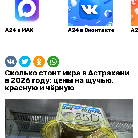
А24 в MAX
А24 в Вконтакте
А2
Сколько стоит икра в Астрахани
в 2026 году: цены на щучью,
красную и чёрную