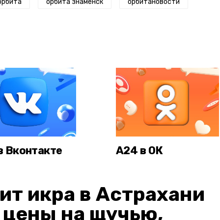
орбита
орбита знаменск
орбитановости
в Вконтакте
А24 в ОК
ит икра в Астрахани
: цены на щучью,