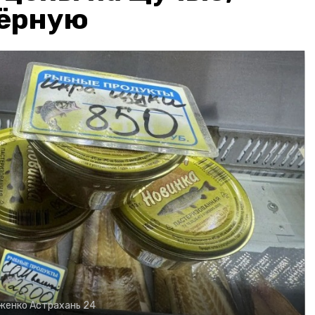
чёрную
рженко
Астрахань 24