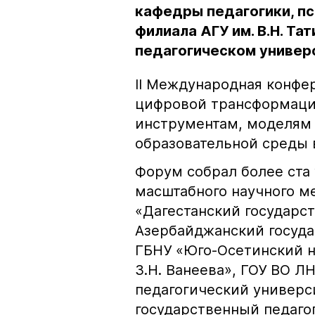
кафедры педагогики, пс
филиала АГУ им. В.Н. Т
педагогическом универ
II Международная конфе
цифровой трансформации
инструментам, моделям
образовательной среды 
Форум собрал более ста
масштабного научного м
«Дагестанский государс
Азербайджанский госуда
ГБНУ «Юго-Осетинский н
З.Н. Ванеева», ГОУ ВО Л
педагогический универс
государственный педаго