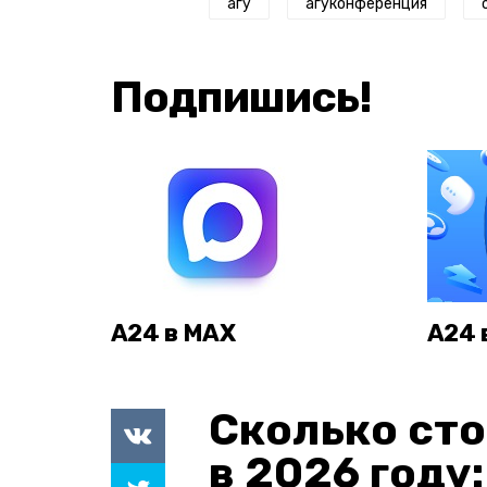
агу
агуконференция
Подпишись!
А24 в MAX
А24 
Сколько сто
в 2026 году