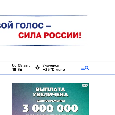
сб, 08 авг.
Знаменск
18:36
+
35
°С,
ясно