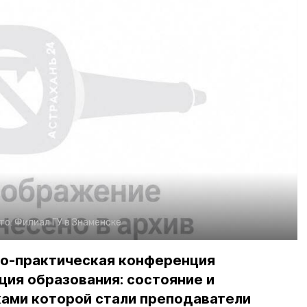
то:
Филиал ГУ в Знаменске
но-практическая конференция
ия образования: состояние и
ками которой стали преподаватели