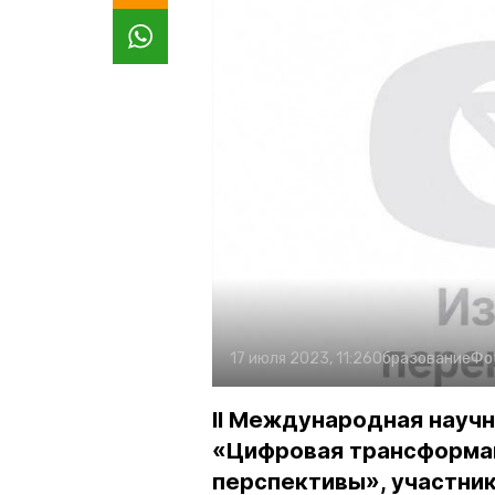
17 июля 2023, 11:26
Образование
Фо
II Международная науч
«Цифровая трансформац
перспективы», участни