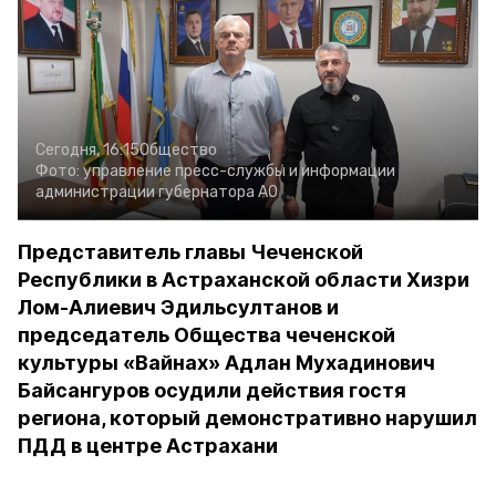
Сегодня, 16:15
Общество
Фото:
управление пресс-службы и информации
администрации губернатора АО
Представитель главы Чеченской
Республики в Астраханской области Хизри
Лом-Алиевич Эдильсултанов и
председатель Общества чеченской
культуры «Вайнах» Адлан Мухадинович
Байсангуров осудили действия гостя
региона, который демонстративно нарушил
ПДД в центре Астрахани