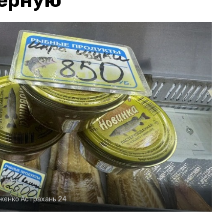
чёрную
рженко
Астрахань 24