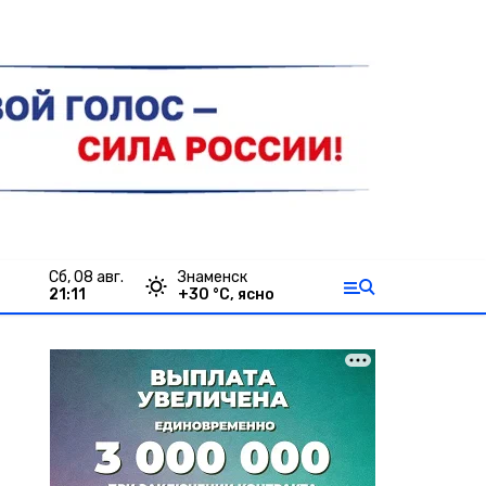
сб, 08 авг.
Знаменск
21:11
+
30
°С,
ясно