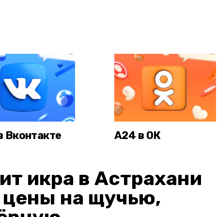
в Вконтакте
А24 в ОК
ит икра в Астрахани
: цены на щучью,