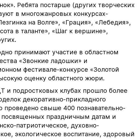
ок». Ребята постарше (других творческих
вуют в многожанровых конкурсах-
Лезгинка на Волге», «Грация», «Лебедия»,
сота в таланте», «Шаг к вершине»,
угих.
дно принимают участие в областном
чества «Звонкие ладошки» и
онном фестивале-конкурсе «Золотой
высокую оценку областного жюри.
ДТ и подростковых клубах прошло более
поделок декоративно-прикладного
ло проведено свыше 400 познавательно-
, посвященных праздничным датам и
нско-патриотическое, духовно-
кое, экологическое воспитание, здоровый