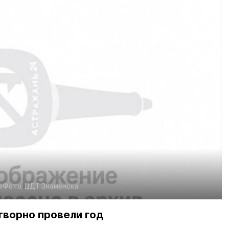
е
Фото:
ЦДТ Знаменска
ворно провели год