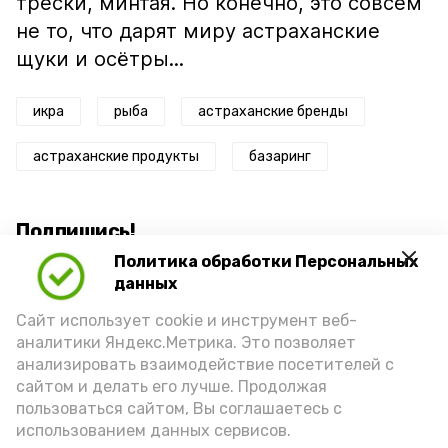
трески, минтая. Но конечно, это совсем
не то, что дарят миру астраханские
щуки и осётры...
икра
рыба
астраханские бренды
астраханские продукты
базаринг
Подпишись!
Политика обработки Персональных
данных
Сайт использует cookie и инструмент веб-
аналитики Яндекс.Метрика. Это позволяет
анализировать взаимодействие посетителей с
А24 в MAX
А24 в Вконтакте
А2
сайтом и делать его лучше. Продолжая
пользоваться сайтом, Вы соглашаетесь с
использованием данных сервисов.