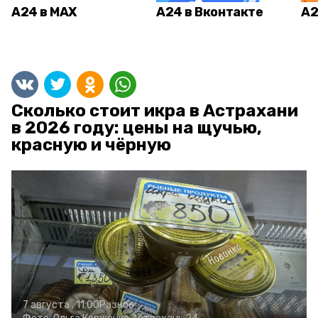
А24 в MAX
А24 в Вконтакте
А2
Сколько стоит икра в Астрахани
в 2026 году: цены на щучью,
красную и чёрную
7 августа , 11:00
Разное