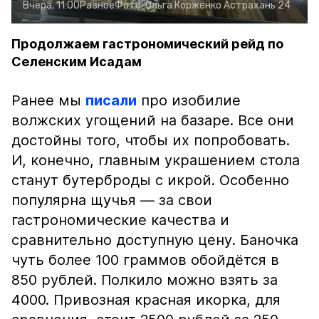
Вчера, 11:00
Разное
Фото:
Ольга Корженко
Астрахань 24
Продолжаем гастрономический рейд по
Селенским Исадам
Ранее мы
писали
про изобилие
волжских угощений на базаре. Все они
достойны того, чтобы их попробовать.
И, конечно, главным украшением стола
станут бутерброды с икрой. Особенно
популярна щучья — за свои
гастрономические качества и
сравнительно доступную цену. Баночка
чуть более 100 граммов обойдётся в
850 рублей. Полкило можно взять за
4000. Привозная красная икорка, для