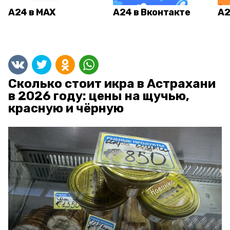
А24 в MAX
А24 в Вконтакте
А2
Сколько стоит икра в Астрахани
в 2026 году: цены на щучью,
красную и чёрную