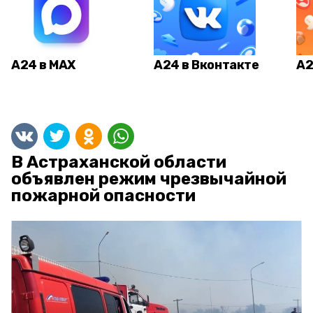
А24 в MAX
А24 в Вконтакте
А2
В Астраханской области
объявлен режим чрезвычайной
пожарной опасности