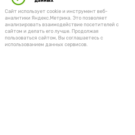
данных
Сайт использует cookie и инструмент веб-
аналитики Яндекс.Метрика. Это позволяет
анализировать взаимодействие посетителей с
сайтом и делать его лучше. Продолжая
пользоваться сайтом, Вы соглашаетесь с
использованием данных сервисов.
Фото: Ольга Корженко Астрахань 24
Как объяснили продавцы, воблу берут
охотно: уж больно хороша на вкус. К
тому же её удобно транспортировать,
она долго не портится. А это