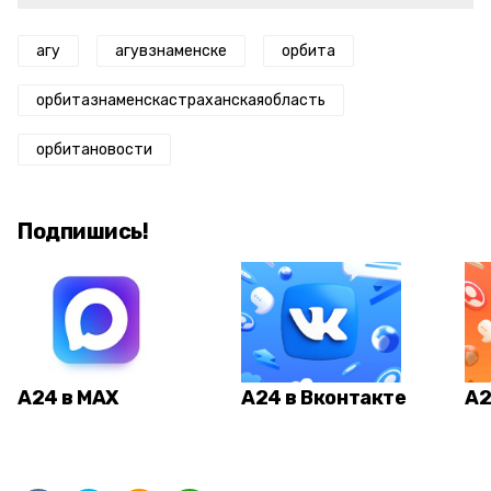
агу
агувзнаменске
орбита
орбитазнаменскастраханскаяобласть
орбитановости
Подпишись!
А24 в MAX
А24 в Вконтакте
А2