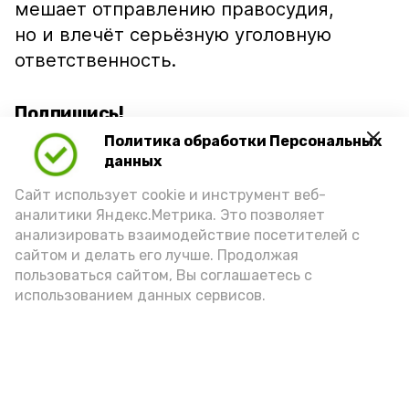
мешает отправлению правосудия,
но и влечёт серьёзную уголовную
ответственность.
Подпишись!
Политика обработки Персональных
данных
Сайт использует cookie и инструмент веб-
аналитики Яндекс.Метрика. Это позволяет
анализировать взаимодействие посетителей с
А24 в MAX
А24 в Вконтакте
А2
сайтом и делать его лучше. Продолжая
пользоваться сайтом, Вы соглашаетесь с
использованием данных сервисов.
Волонтеры Знаменска лидируют
на областном этапе