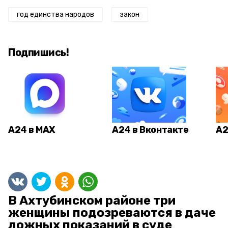
год единства народов
закон
Подпишись!
А24 в MAX
А24 в Вконтакте
А2
В Ахтубинском районе три
женщины подозреваются в даче
ложных показаний в суде