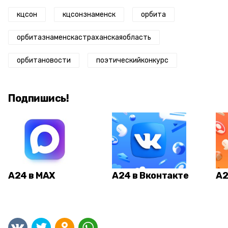
кцсон
кцсонзнаменск
орбита
орбитазнаменскастраханскаяобласть
орбитановости
поэтическийконкурс
Подпишись!
А24 в MAX
А24 в Вконтакте
А2