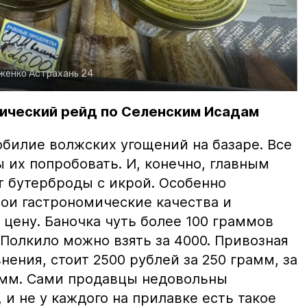
рженко
Астрахань 24
ический рейд по Селенским Исадам
билие волжских угощений на базаре. Все
ы их попробовать. И, конечно, главным
т бутерброды с икрой. Особенно
вои гастрономические качества и
цену. Баночка чуть более 100 граммов
 Полкило можно взять за 4000. Привозная
нения, стоит 2500 рублей за 250 грамм, за
амм. Сами продавцы недовольны
и не у каждого на прилавке есть такое