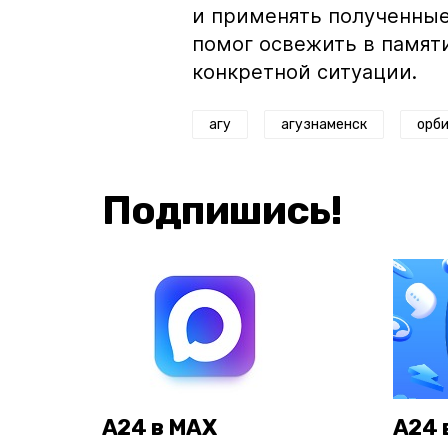
и применять полученные
помог освежить в памят
конкретной ситуации.
агу
агузнаменск
орб
Подпишись!
А24 в MAX
А24 