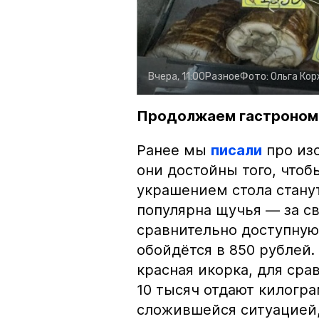
Вчера, 11:00
Разное
Фото:
Ольга Ко
Продолжаем гастроном
Ранее мы
писали
про изо
они достойны того, чтоб
украшением стола стану
популярна щучья — за с
сравнительно доступную 
обойдётся в 850 рублей.
красная икорка, для срав
10 тысяч отдают килогр
сложившейся ситуацией, 