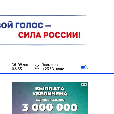
сб, 08 авг.
Знаменск
06:53
+
23
°С,
ясно