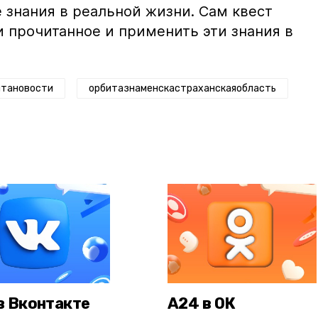
 знания в реальной жизни. Сам квест
и прочитанное и применить эти знания в
итановости
орбитазнаменскастраханскаяобласть
в Вконтакте
А24 в ОК