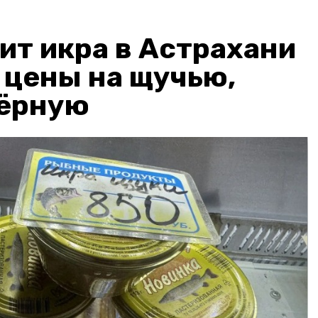
ит икра в Астрахани
: цены на щучью,
чёрную