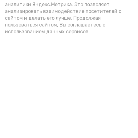
аналитики Яндекс.Метрика. Это позволяет
внимание на хлеб, с которым она
анализировать взаимодействие посетителей с
подаётся: лучше выбирать
сайтом и делать его лучше. Продолжая
цельнозерновой, с мукой грубого
пользоваться сайтом, Вы соглашаетесь с
использованием данных сервисов.
помола. Есть икру следует в первой
половине дня. Кстати, полезнее для
здоровья сопроводить такой бутерброд
сочными овощами, свежей зеленью и
отварным яйцом.