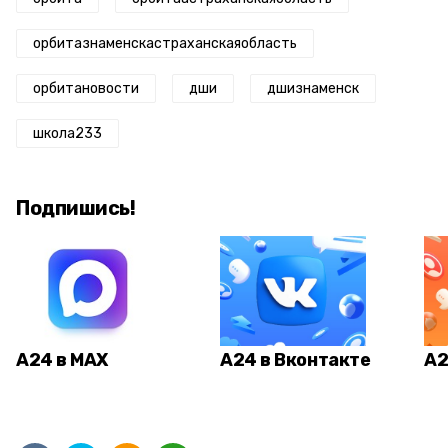
орбитазнаменскастраханскаяобласть
орбитановости
дши
дшизнаменск
школа233
Подпишись!
А24 в MAX
А24 в Вконтакте
А2