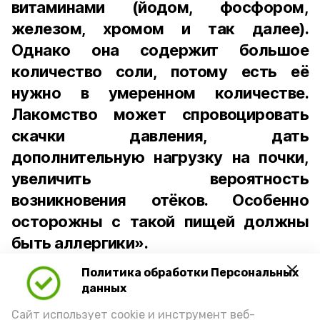
витаминами (йодом, фосфором,
железом, хромом и так далее).
Однако она содержит большое
количество соли, потому есть её
нужно в умеренном количестве.
Лакомство может спровоцировать
скачки давления, дать
дополнительную нагрузку на почки,
увеличить вероятность
возникновения отёков. Особенно
осторожны с такой пищей должны
быть аллергики».
Политика обработки Персональных
Для взрослого человека безопасной
данных
порцией икры считается 30-50 граммов
(2-3 ложки). При этом следует обратить
Сайт использует cookie и инструмент веб-