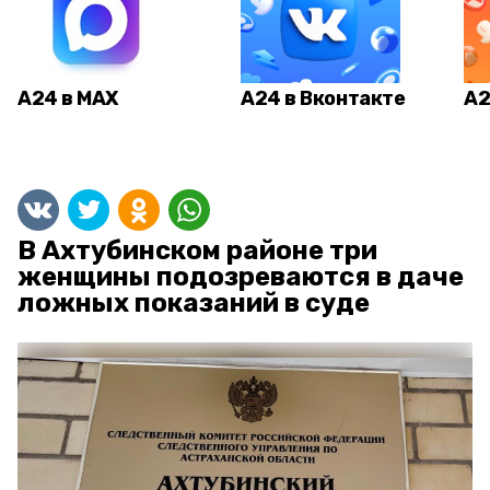
А24 в MAX
А24 в Вконтакте
А2
В Ахтубинском районе три
женщины подозреваются в даче
ложных показаний в суде