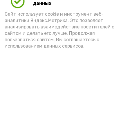
данных
Сайт использует cookie и инструмент веб-
аналитики Яндекс.Метрика. Это позволяет
анализировать взаимодействие посетителей с
А24 в MAX
А24 в Вконтакте
А2
сайтом и делать его лучше. Продолжая
пользоваться сайтом, Вы соглашаетесь с
использованием данных сервисов.
Волонтеры Знаменска лидируют
на областном этапе
всероссийской премии