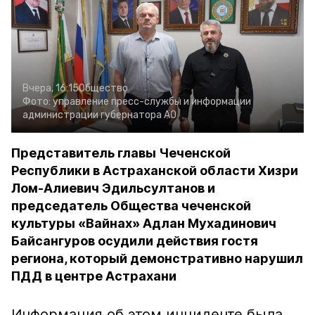
Вчера, 16:15
Общество
Фото:
управление пресс-службы и информации
администрации губернатора АО
Представитель главы Чеченской
Республики в Астраханской области Хизри
Лом-Алиевич Эдильсултанов и
председатель Общества чеченской
культуры «Вайнах» Адлан Мухадинович
Байсангуров осудили действия гостя
региона, который демонстративно нарушил
ПДД в центре Астрахани
Информация об этом инциденте была