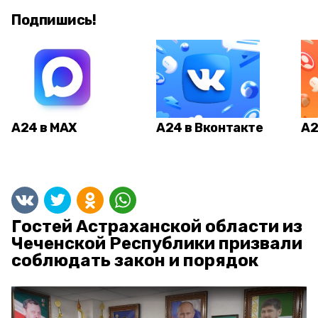
Подпишись!
А24 в MAX
А24 в Вконтакте
А2
Гостей Астраханской области из
Чеченской Республики призвали
соблюдать закон и порядок