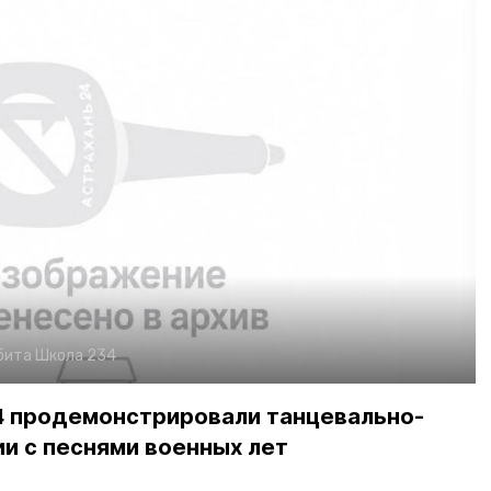
бита
Школа 234
34 продемонстрировали танцевально-
и с песнями военных лет