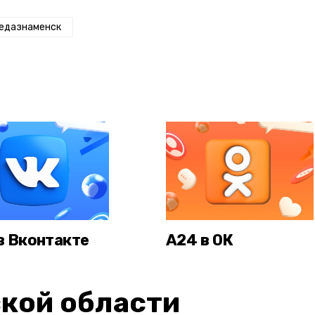
едазнаменск
в Вконтакте
А24 в ОК
кой области