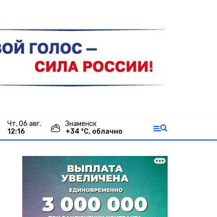
чт, 06 авг.
Знаменск
12:16
+
34
°С,
облачно