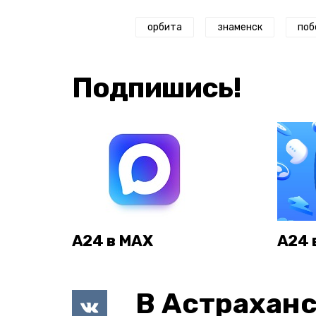
орбита
знаменск
поб
Подпишись!
А24 в MAX
А24 
В Астраханс