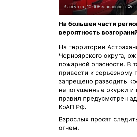
3 августа , 10:00
Безопасность
Фот
На большей части регио
вероятность возгораний
На территории Астрахан
Черноярского округа, о
пожарной опасности. В 
привести к серьёзному 
запрещено разводить кос
непотушенные окурки и 
правил предусмотрен ад
КоАП РФ.
Взрослых просят следить
огнём.