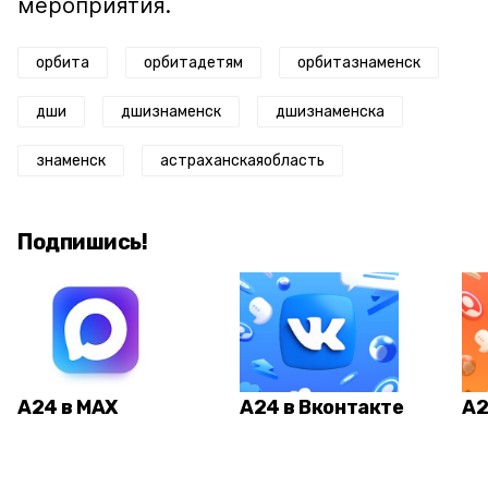
мероприятия.
орбита
орбитадетям
орбитазнаменск
дши
дшизнаменск
дшизнаменска
знаменск
астраханскаяобласть
Подпишись!
А24 в MAX
А24 в Вконтакте
А2