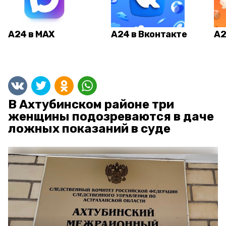
А24 в MAX
А24 в Вконтакте
А2
В Ахтубинском районе три
женщины подозреваются в даче
ложных показаний в суде