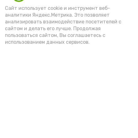
Сайт использует cookie и инструмент веб-
аналитики Яндекс.Метрика. Это позволяет
анализировать взаимодействие посетителей с
А24 в MAX
А24 в Вконтакте
А2
сайтом и делать его лучше. Продолжая
пользоваться сайтом, Вы соглашаетесь с
использованием данных сервисов.
Волонтеры Знаменска лидируют
на областном этапе
всероссийской премии