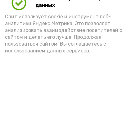
данных
порцией икры считается 30-50 граммов
(2-3 ложки). При этом следует обратить
Сайт использует cookie и инструмент веб-
аналитики Яндекс.Метрика. Это позволяет
внимание на хлеб, с которым она
анализировать взаимодействие посетителей с
подаётся: лучше выбирать
сайтом и делать его лучше. Продолжая
цельнозерновой, с мукой грубого
пользоваться сайтом, Вы соглашаетесь с
использованием данных сервисов.
помола. Есть икру следует в первой
половине дня. Кстати, полезнее для
здоровья сопроводить такой бутерброд
сочными овощами, свежей зеленью и
отварным яйцом.