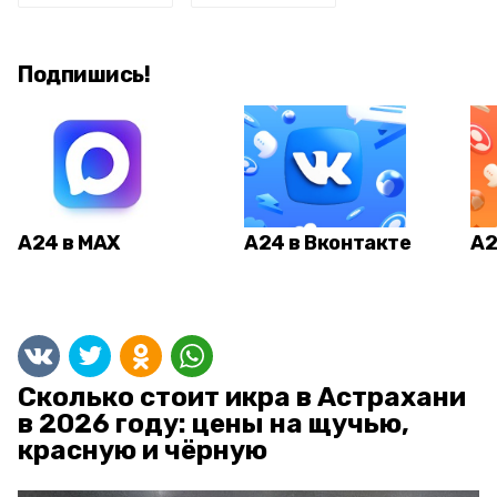
Подпишись!
А24 в MAX
А24 в Вконтакте
А2
Сколько стоит икра в Астрахани
в 2026 году: цены на щучью,
красную и чёрную