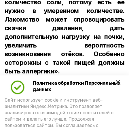
количество соли, потому есть её
нужно в умеренном количестве.
Лакомство может спровоцировать
скачки давления, дать
дополнительную нагрузку на почки,
увеличить вероятность
возникновения отёков. Особенно
осторожны с такой пищей должны
быть аллергики».
Политика обработки Персональных
Для взрослого человека безопасной
данных
порцией икры считается 30-50 граммов
(2-3 ложки). При этом следует обратить
Сайт использует cookie и инструмент веб-
аналитики Яндекс.Метрика. Это позволяет
внимание на хлеб, с которым она
анализировать взаимодействие посетителей с
подаётся: лучше выбирать
сайтом и делать его лучше. Продолжая
цельнозерновой, с мукой грубого
пользоваться сайтом, Вы соглашаетесь с