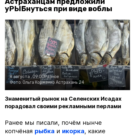
Астраханцам предложили
уРЫБнуться при виде воблы
8 августа , 09:00
Разное
Фото:
Ольга Корженко
Астрахань 24
Знаменитый рынок на Селенских Исадах
порадовал своими рекламными перлами
Ранее мы писали, почём нынче
копчёная
рыбка
и
икорка
, какие