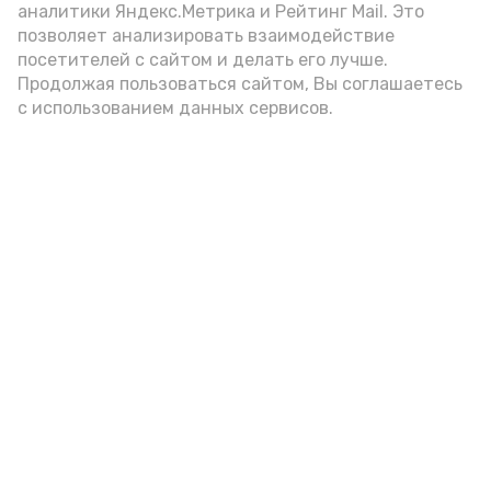
аналитики Яндекс.Метрика и Рейтинг Mail. Это
позволяет анализировать взаимодействие
посетителей с сайтом и делать его лучше.
Продолжая пользоваться сайтом, Вы соглашаетесь
с использованием данных сервисов.
Фото: Ольга Корженко Астрахань 24
Как объяснили продавцы, воблу берут
охотно: уж больно хороша на вкус. К
тому же её удобно транспортировать,
она долго не портится. А это
немаловажно: рыбка, особенно с такими