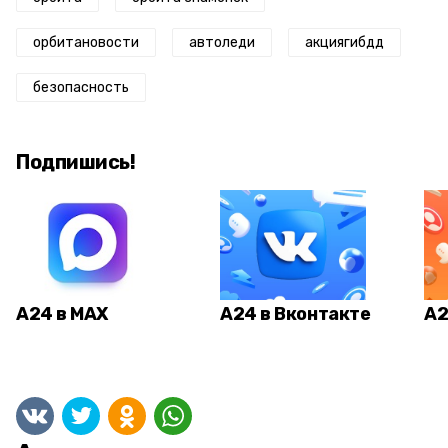
орбитановости
автоледи
акциягибдд
безопасность
Подпишись!
А24 в MAX
А24 в Вконтакте
А2