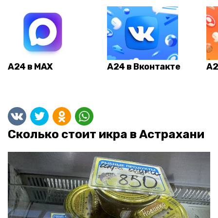
А24 в MAX
А24 в Вконтакте
А2
Сколько стоит икра в Астрахани