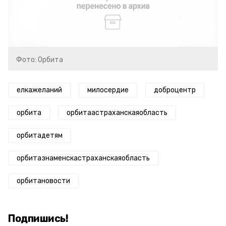
Фото: Орбита
елкажеланий
милосердие
доброцентр
орбита
орбитаастраханскаяобласть
орбитадетям
орбитазнаменскастраханскаяобласть
орбитановости
Подпишись!