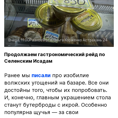
Вчера, 11:00
Разное
Фото:
Ольга Корженко
Астрахань 24
Продолжаем гастрономический рейд по
Селенским Исадам
Ранее мы
писали
про изобилие
волжских угощений на базаре. Все они
достойны того, чтобы их попробовать.
И, конечно, главным украшением стола
станут бутерброды с икрой. Особенно
популярна щучья — за свои