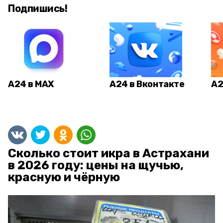
Подпишись!
А24 в MAX
А24 в Вконтакте
А2
Сколько стоит икра в Астрахани
в 2026 году: цены на щучью,
красную и чёрную