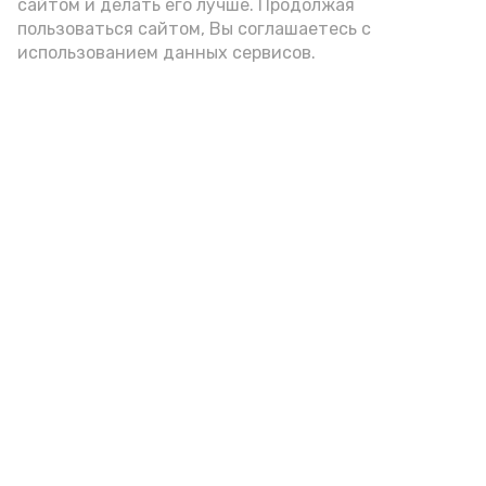
А24 в MAX
А24 в Вконтакте
А2
сайтом и делать его лучше. Продолжая
пользоваться сайтом, Вы соглашаетесь с
использованием данных сервисов.
Астраханцам дали алгоритм
действий при ракетной
опасности
Вчера, 14:00
Безопасность
Фото:
Астрахань 24