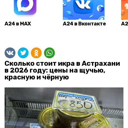
А24 в MAX
А24 в Вконтакте
А2
Сколько стоит икра в Астрахани
в 2026 году: цены на щучью,
красную и чёрную