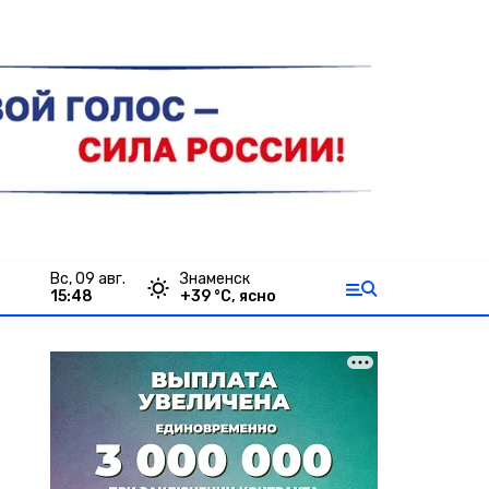
вс, 09 авг.
Знаменск
15:48
+
39
°С,
ясно