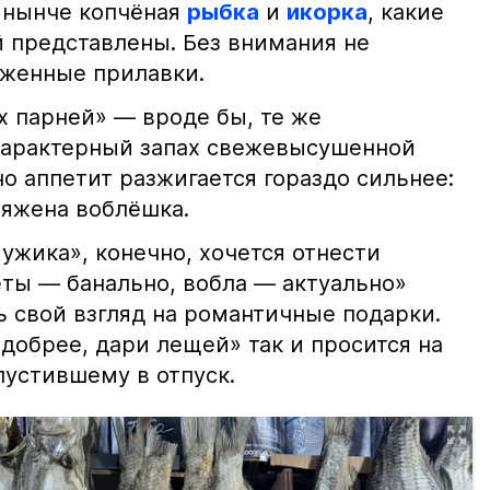
 нынче копчёная
рыбка
и
икорка
, какие
 представлены. Без внимания не
яженные прилавки.
х парней» — вроде бы, те же
характерный запах свежевысушенной
но аппетит разжигается гораздо сильнее:
ряжена воблёшка.
ужика», конечно, хочется отнести
еты — банально, вобла — актуально»
ь свой взгляд на романтичные подарки.
добрее, дари лещей» так и просится на
тпустившему в отпуск.