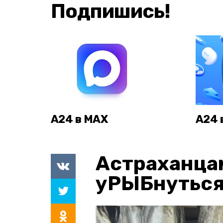
Подпишись!
А24 в MAX
А24 
Астраханца
уРЫБнуться