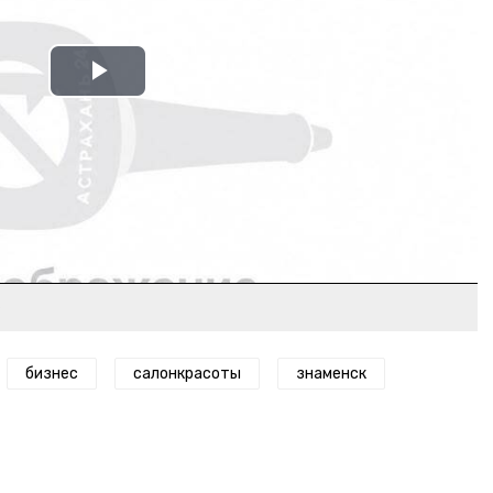
Play
Video
»
бизнес
салонкрасоты
знаменск