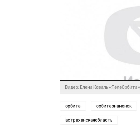
Видео: Елена Коваль «ТелеОрбита
орбита
орбитазнаменск
астраханскаяобласть