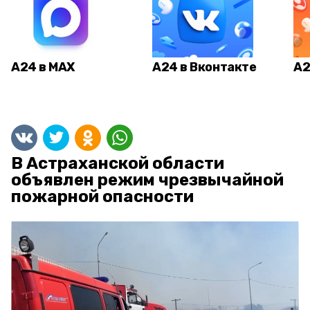
А24 в MAX
А24 в Вконтакте
А2
В Астраханской области
объявлен режим чрезвычайной
пожарной опасности