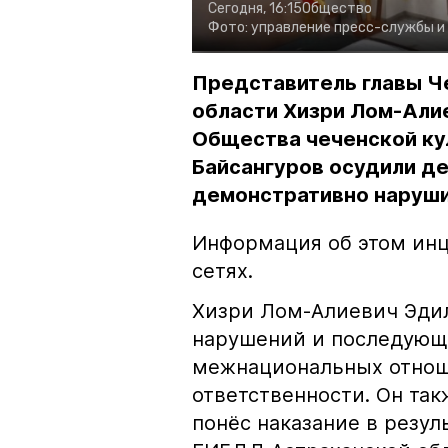
Сегодня, 16:15
Общество
Фото:
управление пресс-службы и
Представитель главы Ч
области Хизри Лом-Али
Общества чеченской ку
Байсангуров осудили де
демонстративно наруши
Информация об этом инц
сетях.
Хизри Лом-Алиевич Эдил
нарушений и последующе
межнациональных отноше
ответственности. Он та
понёс наказание в резу