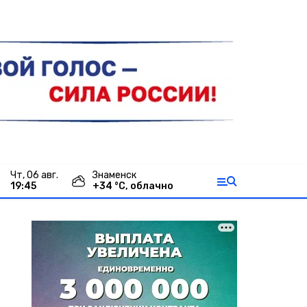
чт, 06 авг.
Знаменск
19:45
+
34
°С,
облачно