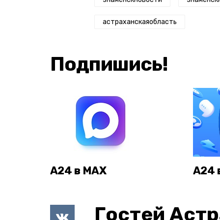
астраханскаяобласть
Подпишись!
А24 в MAX
А24 
Гостей Астр