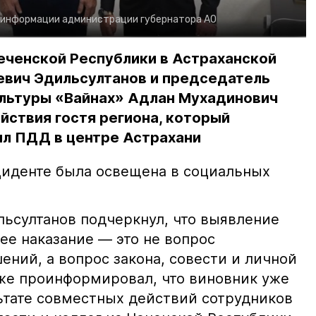
 информации администрации губернатора АО
еченской Республики в Астраханской
евич Эдильсултанов и председатель
льтуры «Вайнах» Адлан Мухадинович
йствия гостя региона, который
л ПДД в центре Астрахани
иденте была освещена в социальных
ьсултанов подчеркнул, что выявление
е наказание — это не вопрос
ний, а вопрос закона, совести и личной
кже проинформировал, что виновник уже
льтате совместных действий сотрудников