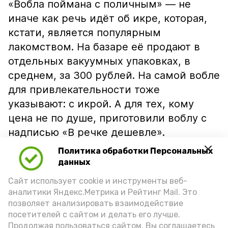
«Вобла поймана с поличным» — не
иначе как речь идёт об икре, которая,
кстати, является популярным
лакомством. На базаре её продают в
отдельных вакуумных упаковках, в
среднем, за 300 рублей. На самой вобле
для привлекательности тоже
указывают: с икрой. А для тех, кому
цена не по душе, приготовили воблу с
надписью «В речке дешевле».
Политика обработки Персональных
данных
Сайт использует cookie и инструменты веб-
аналитики Яндекс.Метрика и Рейтинг Mail. Это
позволяет анализировать взаимодействие
посетителей с сайтом и делать его лучше.
Продолжая пользоваться сайтом, Вы соглашаетесь