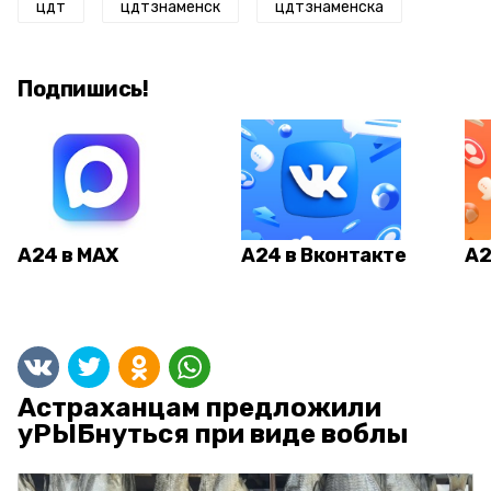
цдт
цдтзнаменск
цдтзнаменска
Подпишись!
А24 в MAX
А24 в Вконтакте
А2
Астраханцам предложили
уРЫБнуться при виде воблы